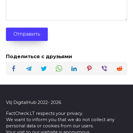
Отправить
Поделиться с друзьями
VšĮ DigitalHub 2022- 2026
FactCheck.LT respects your privacy.
We want to inform you that we do not collect any
personal data or cookies from our users.
Your visit to our website is anonymous.