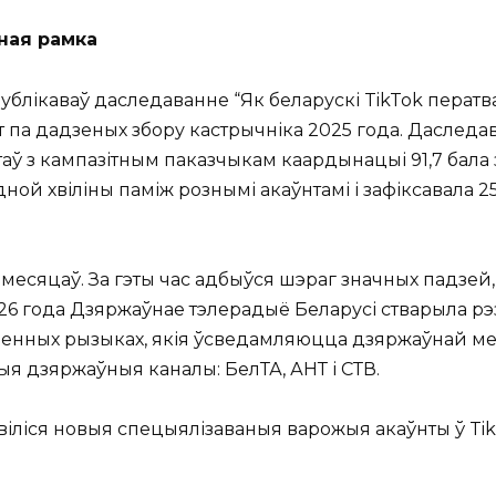
чная рамка
апублікаваў даследаванне “Як беларускі TikTok пера
ўнт па дадзеных збору кастрычніка 2025 года. Дасле
аў з кампазітным паказчыкам каардынацыі 91,7 бала 
дной хвіліны паміж рознымі акаўнтамі і зафіксавала 
есяцаў. За гэты час адбыўся шэраг значных падзей,
2026 года Дзяржаўнае тэлерадыё Беларусі стварыла р
менных рызыках, якія ўсведамляюцца дзяржаўнай ме
я дзяржаўныя каналы: БелТА, АНТ і СТВ.
явіліся новыя спецыялізаваныя варожыя акаўнты ў TikT