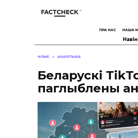
Skip
to
content
ПРА НАС
НАША М
Наві
HOME
»
АНАЛІТЫКА
Беларускі TikT
паглыблены ан