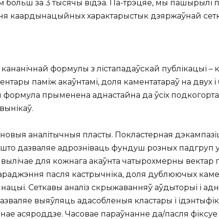
ам больш за 3 тысячы відэа. Па-трэцяе, мы пашырылі
ння каардынацыйных характарыстык дзяржаўнай сеткі
 кананічнай формулы з лістападаўскай публікацыі –
тары паміж акаўнтамі, доля каментатараў на двух і
ая формула прыменена аднастайна да ўсіх подкогорт
вынікаў.
 новыя аналітычныя пласты. Покластерная дэкампаз
, што дазваляе адрозніваць фундуш розных падгруп 
 вылічае для кожнага акаўнта чатырохмерны вектар 
г нараджэння пасля кастрычніка, доля дублюючых каме
нацыі. Сеткавы аналіз скрыжаванняў аўдыторыі і адн
дазваляе выяўляць адасобленыя кластары і ідэнтыфік
нае асяроддзе. Часовае параўнанне да/пасля фіксу