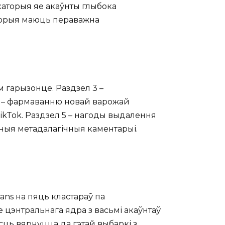
каторыя яе акаўнты глыбока
аторыя маюць пераважна
 гарызонце. Раздзел 3 –
 4 – фармаванню новай варожай
ikTok. Раздзел 5 – нагоды выдалення
ыя метадалагічныя каментарыі.
ans на пяць кластараў па
 цэнтральнага ядра з васьмі акаўнтаў
сць вярнуцца да гэтай выбаркі з