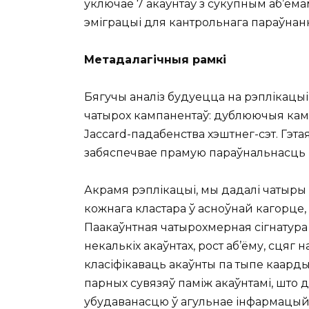
уключае 7 акаўнтаў з сукупным аб’ём
эміграцыі для кантрольнага параўна
Метадалагічныя рамкі
Бягучы аналіз будуецца на рэплікацыі
чатырох кампанентаў: дублюючыя камен
Jaccard-падабенства хэштнег-сэт. Гэт
забяспечвае прамую параўнальнасць 
Акрамя рэплікацыі, мы дадалі чатыры
кожнага кластара ў асноўнай кагорце
Паакаўнтная чатырохмерная сігнатура
некалькіх акаўнтах, рост аб’ёму, сця
класіфікаваць акаўнты па тыпе каарды
парных сувязяў паміж акаўнтамі, што 
убудаванасцю ў агульнае інфармацый