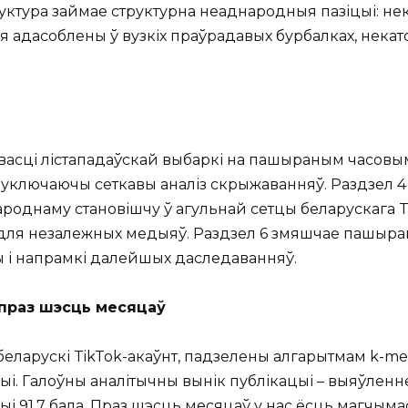
руктура займае структурна неаднародныя пазіцыі: не
ыя адасоблены ў вузкіх праўрадавых бурбалках, нек
івасці лістападаўскай выбаркі на пашыраным часовым
е, уключаючы сеткавы аналіз скрыжаванняў. Раздзел
ароднаму становішчу ў агульнай сетцы беларускага T
ля незалежных медыяў. Раздзел 6 змяшчае пашыран
 і напрамкі далейшых даследаванняў.
 праз шэсць месяцаў
 беларускі TikTok-акаўнт, падзелены алгарытмам k-me
і. Галоўны аналітычны вынік публікацыі – выяўленне
 91,7 бала. Праз шэсць месяцаў у нас ёсць магчыма