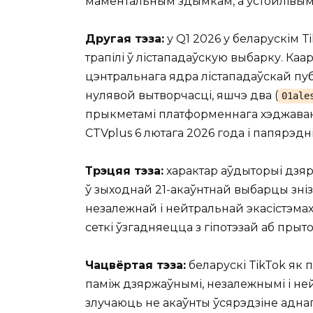
маментальным здымкам, а ўстойлівым 
Другая тэза:
у Q1 2026 у беларускім T
трапілі ў лістападаўскую выбарку. Каа
цэнтральнага ядра лістападаўскай пуб
нулявой вытворчасці, яшчэ два (
01ale
прыкметамі платформеннага хэджаван
CTVplus 6 лютага 2026 года і папярэдн
Трэцяя тэза:
характар аўдыторыі дзяр
ў зыходнай 21-акаўнтнай выбарцы знізіл
незалежнай і нейтральнай экасістэмах
сеткі ўзгадняецца з гіпотэзай аб прыт
Чацвёртая тэза:
беларускі TikTok як
паміж дзяржаўнымі, незалежнымі і н
злучаюць не акаўнты ўсярэдзіне аднаг