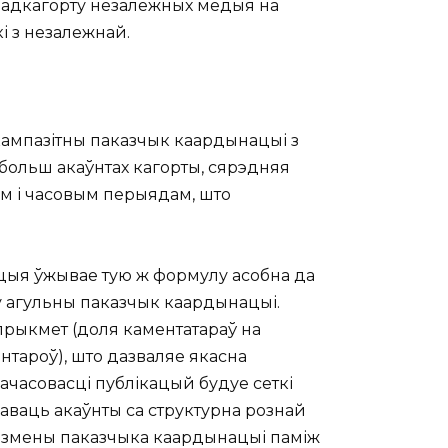
 падкагорту незалежных медыя на
 з незалежнай.
 кампазітны паказчык каардынацыі з
 больш акаўнтах кагорты, сярэдняя
ам і часовым перыядам, што
іцыя ўжывае тую ж формулу асобна да
у агульны паказчык каардынацыі.
прыкмет (доля каментатараў на
нтароў), што дазваляе якасна
ачасовасці публікацый будуе сеткі
аваць акаўнты са структурна рознай
е змены паказчыка каардынацыі паміж