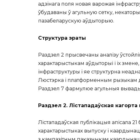
адзінага поля новая варожая інфраст
ўбудаваны ў агульную сетку, некатор
пазабеларускую аўдыторыю.
Структура эраты
Раздзел 2 прысвечаны аналізу ўстойл
характарыстыкам аўдыторыі і іх змен
інфраструктуры і яе структурна неадн
Люстэрка і платформенным рызыкам д
Раздзел 7 фармулюе агульныя вывады
Раздзел 2. Лістападаўская кагорта
Лістападаўская публікацыя апісала 21
характарыстыках выпуску і каардынацы
з кампазітным паказчыкам каардынацыі