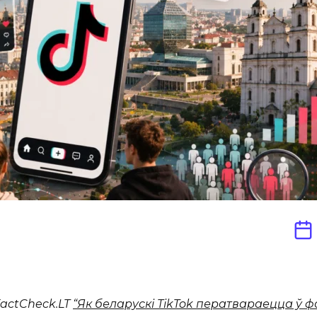
FactCheck.LT
“Як беларускі TikTok ператвараецца ў 