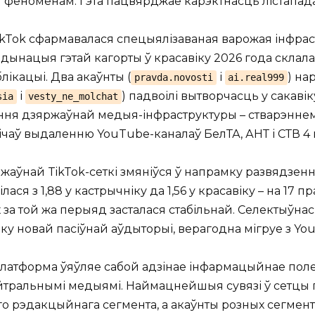
феноменам. Гэта пацвярджае карэктнасць лістапада
ikTok сфармавалася спецыялізаваная варожая інфрастр
рдынацыя гэтай кагорты ў красавіку 2026 года склала 
лікацыі. Два акаўнты (
і
) на
pravda.novosti
ai.real999
і
) падвоілі вытворчасць у сакавік
sia
vesty_ne_molchat
ня дзяржаўнай медыя-інфраструктуры – стварэннем
ічаў выдаленню YouTube-каналаў БелТА, АНТ і СТВ 4 
жаўнай TikTok-сеткі змяніўся ў напрамку развядзен
ася з 1,88 у кастрычніку да 1,56 у красавіку – на 17 
 за той жа перыяд засталася стабільнай. Селектыўна
оку новай пасіўнай аўдыторыі, верагодна мігруе з Yo
 платформа ўяўляе сабой адзінае інфармацыйнае по
ейтральнымі медыямі. Наймацнейшыя сувязі ў сетцы
о рэдакцыйнага сегмента, а акаўнты розных сегмента