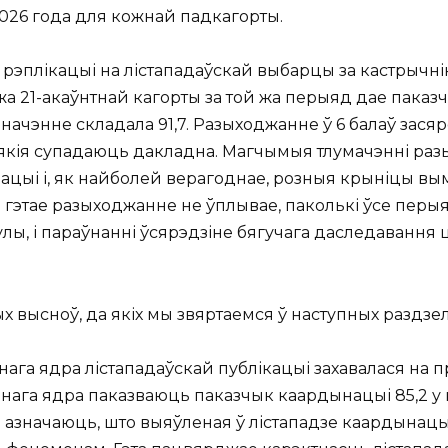
2026 года для кожнай падкагорты.
 рэплікацыі на лістападаўскай выбарцы за кастрычн
а 21-акаўнтнай кагорты за той жа перыяд дае паказч
значэнне складала 91,7. Разыходжанне ў 6 балаў зас
, якія супадаюць дакладна. Магчымыя тлумачэнні ра
зацыі і, як найболей верагоднае, розныя крыніцы в
цыі гэтае разыходжанне не ўплывае, паколькі ўсе пе
ы, і параўнанні ўсярэдзіне бягучага даследавання 
х высноў, да якіх мы звяртаемся ў наступных раздзел
га ядра лістападаўскай публікацыі захавалася на п
ага ядра паказваюць паказчык каардынацыі 85,2 у каст
ла азначаюць, што выяўленая ў лістападзе каардынац