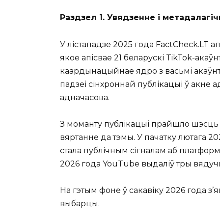
Раздзел 1. Увядзенне і метадалагі
У лістападзе 2025 года FactCheck.LT 
якое апісвае 21 беларускі TikTok-ака
каардынацыйнае ядро з васьмі акаўнт
падзеі сінхроннай публікацыі ў акне а
адначасова.
З моманту публікацыі прайшло шэсць м
вяртанне да тэмы. У пачатку лютага 
стала публічным сігналам аб платфор
2026 года YouTube выдаліў тры вядучы
На гэтым фоне ў сакавіку 2026 года з’
выбарцы.