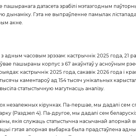
е пашыранага датасета зрабілі мэтазгодным паўторны
ю дынаміку. Гэта не выпраўленне памылак лістапада
вым акне.
 адным часовым зрэзам: кастрычнік 2025 года, 21 раху
вае пашыраны корпус з 67 акаўнтаў у асноўным рэест
ыядах: кастрычнік 2025 года, сакавік 2026 года і кра
51 тысячы каментароў ад 154 тысяч унікальных карыст
двысіла статыстычную магутнасць аналізу.
х незалежных кірунках. Па-першае, мы дадалі сем с
барку (Раздзел 4). Па-другое, мы дадалі сем беларуск
раіны, якія служаць статыстычна насычанай апорнай
ацыі гэтая апорная выбарка была прадстаўлена адным 