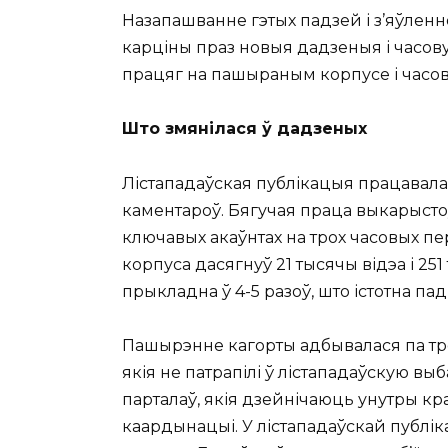
Назапашванне гэтых падзей і з’яўленн
карціны праз новыя дадзеныя і часову
працяг на пашыраным корпусе і часо
Што змянілася ў дадзеных
Лістападаўская публікацыя працавала з
каментароў. Бягучая праца выкарыстоў
ключавых акаўнтах на трох часовых пер
корпуса дасягнуў 21 тысячы відэа і 2
прыкладна ў 4-5 разоў, што істотна па
Пашырэнне кагорты адбывалася па тро
якія не патрапілі ў лістападаўскую вы
парталаў, якія дзейнічаюць унутры к
каардынацыі. У лістападаўскай публік