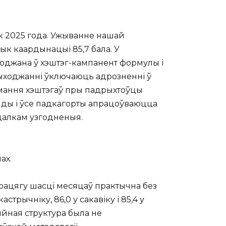
ік 2025 года. Ужыванне нашай
ык каардынацыі 85,7 бала. У
яроджана ў хэштэг-кампанент формулы і
зыходжанні ўключаюць адрозненні ў
ымання хэштэгаў пры падрыхтоўцы
рыяды і ўсе падкагорты апрацоўваюцца
цалкам узгодненыя.
ах.
рацягу шасці месяцаў практычна без
рычніку, 86,0 у сакавіку і 85,4 у
ыйная структура была не