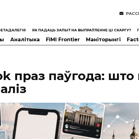
РАСС
ЕТАДАЛЕГІЯ
ЯК ПАДАЦЬ ЗАПЫТ НА ВЫПРАЎЛЕННЕ ЦІ СКАРГУ?
ны
Аналітыка
FIMI Frontier
Маніторынгі
Fac
ok праз паўгода: што
аліз