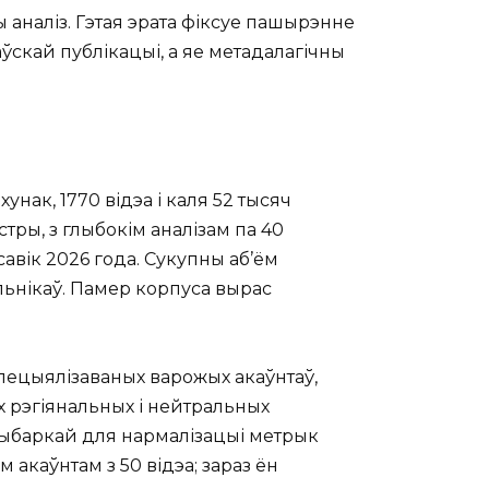
 аналіз. Гэтая эрата фіксуе пашырэнне
ўскай публікацыі, а яе метадалагічны
нак, 1770 відэа і каля 52 тысяч
ры, з глыбокім аналізам па 40
савік 2026 года. Сукупны аб’ём
альнікаў. Памер корпуса вырас
пецыялізаваных варожых акаўнтаў,
іх рэгіянальных і нейтральных
 выбаркай для нармалізацыі метрык
акаўнтам з 50 відэа; зараз ён