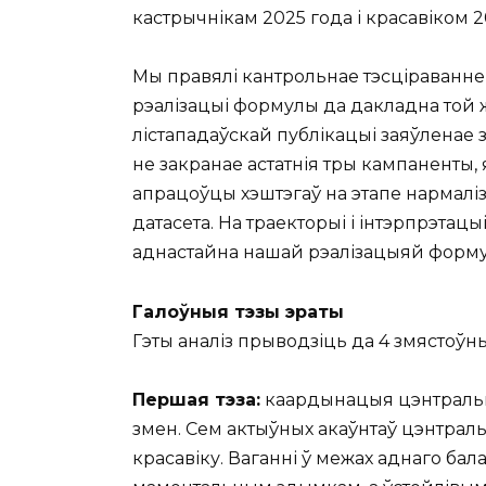
кастрычнікам 2025 года і красавіком 
Мы правялі кантрольнае тэсціраванне
рэалізацыі формулы да дакладна той ж
лістападаўскай публікацыі заяўленае 
не закранае астатнія тры кампаненты
апрацоўцы хэштэгаў на этапе нармалі
датасета. На траекторыі і інтэрпрэта
аднастайна нашай рэалізацыяй формул
Галоўныя тэзы эраты
Гэты аналіз прыводзіць да 4 змястоўны
Першая тэза:
каардынацыя цэнтральна
змен. Сем актыўных акаўнтаў цэнтральн
красавіку. Ваганні ў межах аднаго ба