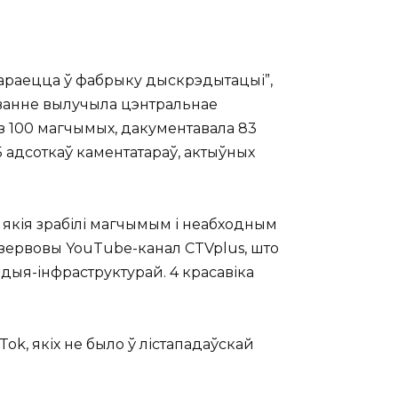
твараецца ў фабрыку дыскрэдытацыі”,
даванне вылучыла цэнтральнае
з 100 магчымых, дакументавала 83
25 адсоткаў каментатараў, актыўных
 якія зрабілі магчымым і неабходным
эзервовы YouTube-канал CTVplus, што
дыя-інфраструктурай. 4 красавіка
ok, якіх не было ў лістападаўскай