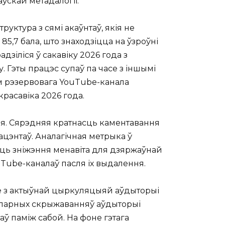
ўскай метадалогіі.
уктура з сямі акаўнтаў, якія не
85,7 бала, што знаходзіцца на ўзроўні
радзіліся ў сакавіку 2026 года з
у. Гэты працэс супаў па часе з іншымі
 рэзервовага YouTube-канала
красавіка 2026 года.
ня. Сярэдняя кратнасць каментавання
працэнтаў. Аналагічная метрыка ў
сць зніжэння менавіта для дзяржаўнай
uTube-каналаў пасля іх выдалення.
ле з актыўнай цыркуляцыяй аўдыторыі
 парных скрыжаванняў аўдыторыі
ў паміж сабой. На фоне гэтага