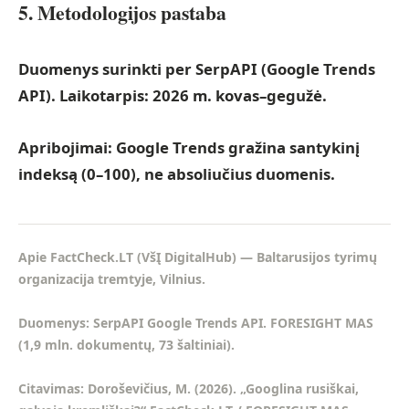
5. Metodologijos pastaba
Duomenys surinkti per SerpAPI (Google Trends
API). Laikotarpis: 2026 m. kovas–gegužė.
Apribojimai:
Google Trends gražina santykinį
indeksą (0–100), ne absoliučius duomenis.
Apie FactCheck.LT
(VšĮ DigitalHub) — Baltarusijos tyrimų
organizacija tremtyje, Vilnius.
Duomenys:
SerpAPI Google Trends API. FORESIGHT MAS
(1,9 mln. dokumentų, 73 šaltiniai).
Citavimas:
Doroševičius, M. (2026). „Googlina rusiškai,