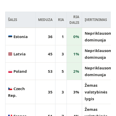
RIA
ŠALIS
MEDUZA
RIA
ĮVERTINIMAS
DALIS
Nepriklausomi
Estonia
36
1
0%
dominuoja
Nepriklausomi
Latvia
45
3
1%
dominuoja
Nepriklausomi
Poland
53
5
2%
dominuoja
Žemas
Czech
35
3
3%
valstybinės
Rep.
lygis
Žemas