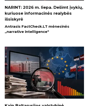
NARINT: 2026 m. liepa. Dešimt įvykių,
kuriuose informacinės realybės
išsiskyrė
Antrasis FactCheck.LT mėnesinės
„narrative intelligence"
Kaip Baltarusijos valstybinė