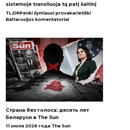
sistemoje transliuoja tą patį šaltinį
TL;DRPenki žymiausi provakarietiški
Baltarusijos komentatoriai
Страна без голоса: десять лет
Беларуси в The Sun
11 июля 2026 года The Sun