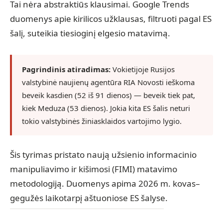
Tai nėra abstraktiūs klausimai. Google Trends
duomenys apie kirilicos užklausas, filtruoti pagal ES
šalį, suteikia tiesioginį elgesio matavimą.
Pagrindinis atiradimas:
Vokietijoje Rusijos
valstybinė naujienų agentūra RIA Novosti ieškoma
beveik kasdien (52 iš 91 dienos) — beveik tiek pat,
kiek Meduza (53 dienos). Jokia kita ES šalis neturi
tokio valstybinės žiniasklaidos vartojimo lygio.
Šis tyrimas pristato naują užsienio informacinio
manipuliavimo ir kišimosi (FIMI) matavimo
metodologiją. Duomenys apima 2026 m. kovas–
gegužės laikotarpį aštuoniose ES šalyse.