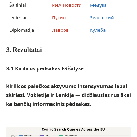
Šaltiniai
РИА Новости
Медуза
Lyderiai
Путин
Зеленский
Diplomatija
Лавров
Кулеба
3. Rezultatai
3.1 Kirilicos pėdsakas ES šalyse
Kirilicos paieškos aktyvumo intensyvumas labai
skiriasi. Vokietija ir Lenkija — didžiausias rusiškai
kalbančių informacinis pėdsakas.