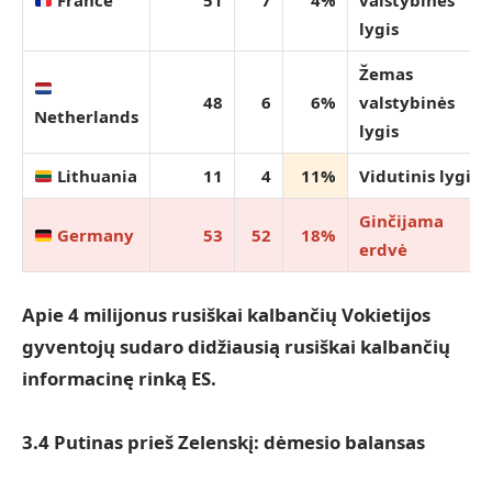
France
51
7
4%
valstybinės
lygis
Žemas
48
6
6%
valstybinės
Netherlands
lygis
Lithuania
11
4
11%
Vidutinis lygis
Ginčijama
Germany
53
52
18%
erdvė
Apie 4 milijonus rusiškai kalbančių Vokietijos
gyventojų sudaro didžiausią rusiškai kalbančių
informacinę rinką ES.
3.4 Putinas prieš Zelenskį: dėmesio balansas