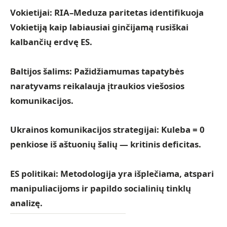
Vokietijai:
RIA–Meduza paritetas identifikuoja
Vokietiją kaip labiausiai ginčijamą rusiškai
kalbančių erdvę ES.
Baltijos šalims:
Pažidžiamumas tapatybės
naratyvams reikalauja įtraukios viešosios
komunikacijos.
Ukrainos komunikacijos strategijai:
Kuleba = 0
penkiose iš aštuonių šalių — kritinis deficitas.
ES politikai:
Metodologija yra išplečiama, atspari
manipuliacijoms ir papildo socialinių tinklų
analizę.