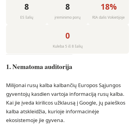
8
8
18%
ES šalių
įrėminimo porų
RIA dalis Vokietijoje
0
Kuleba 5 iš 8 šalių
1. Nematoma auditorija
Milijonai rusų kalba kalbančių Europos Sąjungos
gyventojų kasdien vartoja informaciją rusų kalba.
Kai jie įveda kirilicos užklausą į Google, jų paieškos
kalba atskleidžia, kurioje informacinėje
ekosistemoje jie gyvena.