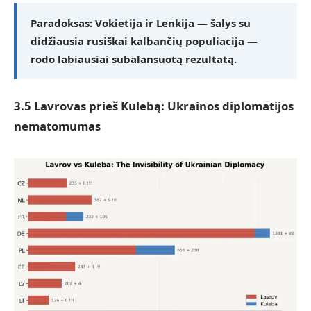
Paradoksas:
Vokietija ir Lenkija — šalys su
didžiausia rusiškai kalbančių populiacija —
rodo labiausiai subalansuotą rezultatą.
3.5 Lavrovas prieš Kulebą: Ukrainos diplomatijos
nematomumas