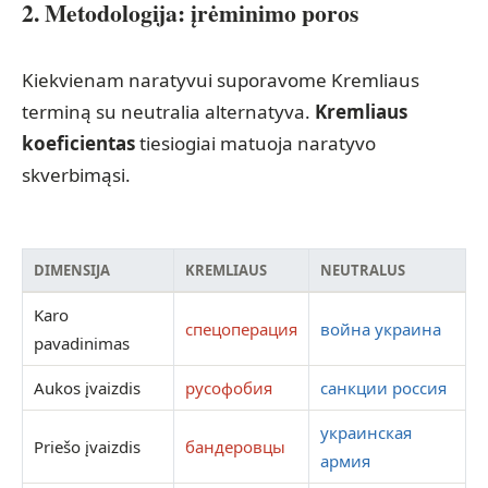
2. Metodologija: įrėminimo poros
Kiekvienam naratyvui suporavome Kremliaus
terminą su neutralia alternatyva.
Kremliaus
koeficientas
tiesiogiai matuoja naratyvo
skverbimąsi.
DIMENSIJA
KREMLIAUS
NEUTRALUS
Karo
спецоперация
война украина
pavadinimas
Aukos įvaizdis
русофобия
санкции россия
украинская
Priešo įvaizdis
бандеровцы
армия