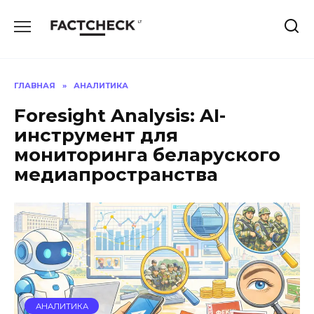
Перейти
к
содержанию
ГЛАВНАЯ
»
АНАЛИТИКА
Foresight Analysis: AI-
инструмент для
мониторинга беларуского
медиапространства
АНАЛИТИКА