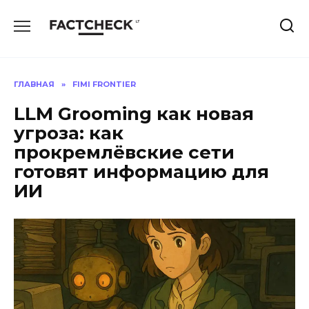
Перейти
к
содержанию
ГЛАВНАЯ
»
FIMI FRONTIER
LLM Grooming как новая
угроза: как
прокремлёвские сети
готовят информацию для
ИИ