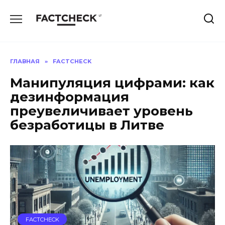
Перейти
к
содержанию
ГЛАВНАЯ
»
FACTCHECK
Манипуляция цифрами: как
дезинформация
преувеличивает уровень
безработицы в Литве
FACTCHECK