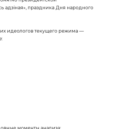
 адзіная», праздника Дня народного
их идеологов текущего режима —
а
:
овные моменты анализа: