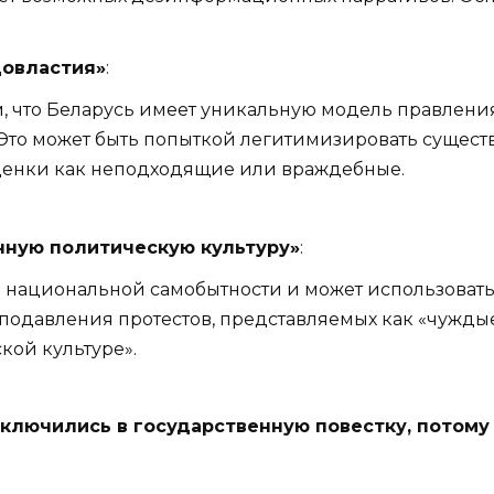
довластия»
:
, что Беларусь имеет уникальную модель правления,
 Это может быть попыткой легитимизировать сущес
енки как неподходящие или враждебные.
ную политическую культуру»
:
ю национальной самобытности и может использовать
подавления протестов, представляемых как «чуждые
кой культуре».
включились в государственную повестку, потом