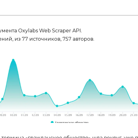
мента Oxylabs Web Scraper API.
ний, из 77 источников, 757 авторов.
термина «гражданское общество» шла вокруг, уже 