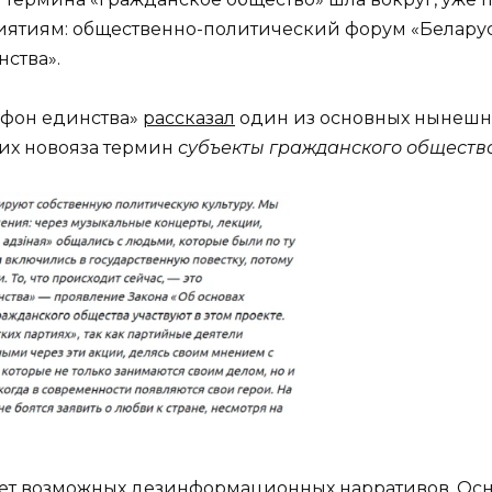
ятиям: общественно-политический форум «Беларусь
нства».
афон единства»
рассказал
один из основных нынешн
их новояза термин
субъекты гражданского обществ
мет возможных дезинформационных нарративов. Осн