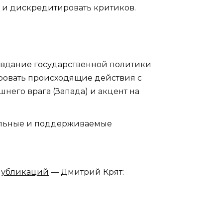
 и дискредитировать критиков.
авдание государственной политики
ровать происходящие действия с
его врага (Запада) и акцент на
вольные и поддерживаемые
публикаций
— Дмитрий Крят: