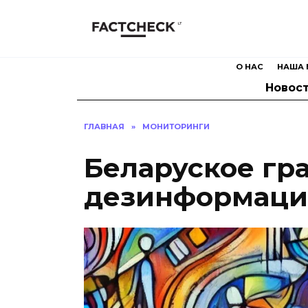
Перейти
к
содержанию
О НАС
НАША 
Новос
ГЛАВНАЯ
»
МОНИТОРИНГИ
Беларуское гр
дезинформация