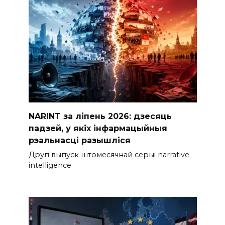
NARINT за ліпень 2026: дзесяць
падзей, у якіх інфармацыйныя
рэальнасці разышліся
Другі выпуск штомесячнай серыі narrative
intelligence