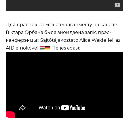
Для праверкі арыгінальнага зместу на канале
Віктара Орбана была знойдзена запіс прэс-
канферэнцыі: Sajtótájékoztató Alice Weidellel, az
AfD elnökével
(Teljes adás):