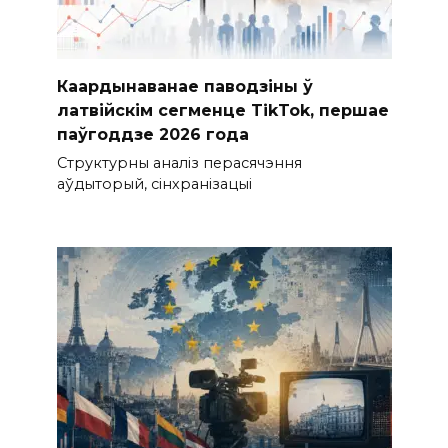
Каардынаванае паводзіны ў
латвійскім сегменце TikTok, першае
паўгоддзе 2026 года
Структурны аналіз перасячэння
аўдыторый, сінхранізацыі