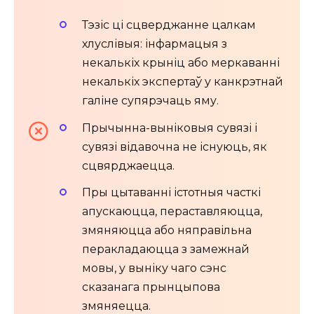
Тэзіс ці сцверджанне цалкам
хлуслівыя: інфармацыя з
некалькіх крыніц або меркаванні
некалькіх экспертаў у канкрэтнай
галіне супярэчаць яму.
Прычынна-выніковыя сувязі і
сувязі відавочна не існуюць, як
сцвярджаецца.
Пры цытаванні істотныя часткі
апускаюцца, пераставляюцца,
змяняюцца або няправільна
перакладаюцца з замежнай
мовы, у выніку чаго сэнс
сказанага прынцыпова
змяняецца.