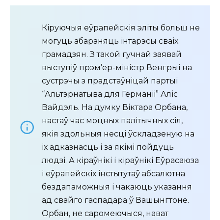
Кіруючыя еўрапейскія эліты больш не
могуць абараняць інтарэсы сваіх
грамадзян. З такой гучнай заявай
выступіў прэм’ер-міністр Венгрыі на
сустрэчы з прадстаўніцай партыі
“Альтэрнатыва для Германіі” Аліс
Вайдэль. На думку Віктара Орбана,
настаў час моцных палітычных сіл,
якія здольныя несці ўскладзеную на
іх адказнасць і за якімі пойдуць
людзі. А кіраўнікі і кіраўнікі Еўрасаюза
і еўрапейскіх інстытутаў абсалютна
бездапаможныя і чакаюць указання
ад свайго гаспадара ў Вашынгтоне.
Орбан, не саромеючыся, нават