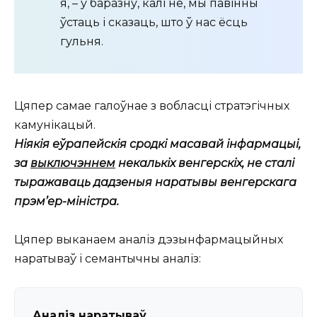
я, – у баразну, калі не, мы павінны
ўстаць і сказаць, што ў нас ёсць
гульня.
Цяпер самае галоўнае з вобласці стратэгічных
камунікацый.
Ніякія еўрапейскія сродкі масавай інфармацыі,
за
выключэннем
некалькіх венгерскіх, не сталі
тыражаваць дадзеныя наратывы венгерскага
прэм’ер-міністра.
Цяпер выканаем аналіз дэзынфармацыйных
наратываў і семантычны аналіз:
Аналіз наратываў