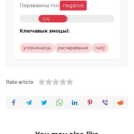
Пераважны тон:
negative
-0.6
0
Ключавыя эмоцыі:
упэўненасць
расчараванне
гнеў
Rate article