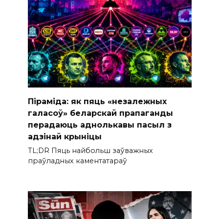
Піраміда: як пяць «незалежных
галасоў» беларскай прапаганды
перадаюць аднолькавы пасыл з
адзінай крыніцы
TL;DR Пяць найбольш заўважных
праўладных каментатараў