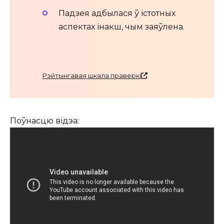
Падзея адбылася ў істотных
аспектах інакш, чым заяўлена.
Рэйтынгавая шкала праверкі
Поўнасцю відэа: