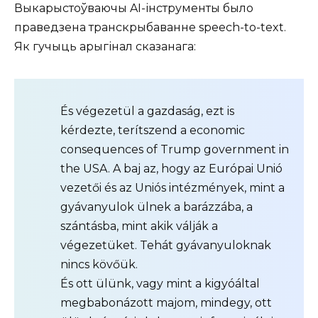
Выкарыстоўваючы AI-інструменты было
праведзена транскрыбаванне speech-to-text.
Як гучыць арыгінал сказанага:
És végezetül a gazdaság, ezt is
kérdezte, terítszend a economic
consequences of Trump government in
the USA. A baj az, hogy az Európai Unió
vezetői és az Uniós intézmények, mint a
gyávanyulok ülnek a barázzába, a
szántásba, mint akik válják a
végezetüket. Tehát gyávanyuloknak
nincs kövőük.
És ott ülünk, vagy mint a kigyóáltal
megbabonázott majom, mindegy, ott