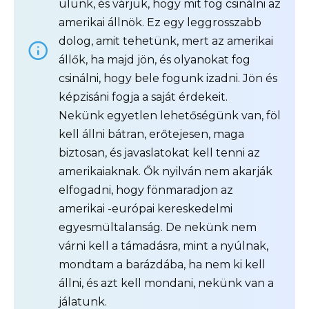
ülünk, és várjuk, hogy mit fog csinálni az
amerikai állnök. Ez egy leggrosszabb
dolog, amit tehetünk, mert az amerikai
állők, ha majd jön, és olyanokat fog
csinálni, hogy bele fogunk izadni. Jön és
képzisáni fogja a saját érdekeit.
Nekünk egyetlen lehetőségünk van, föl
kell állni bátran, erőtejesen, maga
biztosan, és javaslatokat kell tenni az
amerikaiaknak. Ők nyilván nem akarják
elfogadni, hogy fönmaradjon az
amerikai -európai kereskedelmi
egyesmültalanság. De nekünk nem
várni kell a támadásra, mint a nyúlnak,
mondtam a barázdába, ha nem ki kell
állni, és azt kell mondani, nekünk van a
jálatunk.