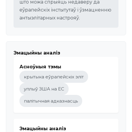
што можа спрыяць недаверу да
еўрапейскіх інстытутаў і ўзмацненню
антыэлітарных настрояў.
Эмацыйны аналіз
Асноўныя тэмы
крытыка еўрапейскіх эліт
уплыў ЗША на ЕС
палітычная адказнасць
Эмацыйны аналіз