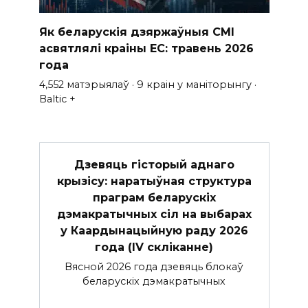
Як беларускія дзяржаўныя СМІ
асвятлялі краіны ЕС: травень 2026
года
4,552 матэрыялаў · 9 краін у маніторынгу ·
Baltic +
Дзевяць гісторый аднаго
крызісу: наратыўная структура
праграм беларускіх
дэмакратычных сіл на выбарах
у Каардынацыйную раду 2026
года (IV скліканне)
Вясной 2026 года дзевяць блокаў
беларускіх дэмакратычных