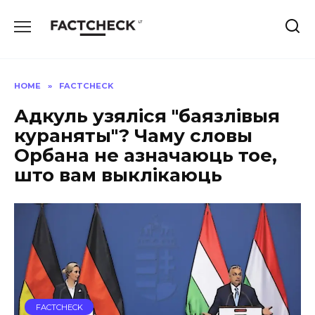
Skip
to
content
HOME
»
FACTCHECK
Адкуль узяліся "баязлівыя
кураняты"? Чаму словы
Орбана не азначаюць тое,
што вам выклікаюць
FACTCHECK