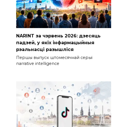
NARINT за чэрвень 2026: дзесяць
падзей, у якіх інфармацыйныя
рэальнасці разышліся
Першы выпуск штомесячнай серыі
narrative intelligence