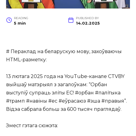
READING
PUBLISHED BY
5 min
14.02.2025
# Пераклад на беларускую мову, захоўваючы
HTML-разметку:
13 лютага 2025 года на YouTube-канале CTVBY
выйшаў матэрыял з загалоўкам: “Орбан
выступіў супраць эліты ЕС! #орбан #палітыка
#трамп #навіны #ес #еўрасаюз #зша #правыя”.
Відэа сабрала больш за 600 тысяч праглядаў.
Змест гэтага сюжэта: