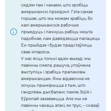
сядзім там і чакаем, што зробіць
амерыканскі прэзідэнт. Гэта самае
горшае, што мы можам зрабіць, бо
калі амерыканскія рабочыя
прыедуць і пачнуць рабіць нешта
падобнае, нам давядзецца папацець.
Ён прыйдзе і будзе прадстаўляць
свае інтарэсы.
У нас ёсць толькі адзін выхад: мы
павінны смела, рашуча, упэўнена
выступіць і зрабіць прапановы
амерыканцам. Яны відавочна не
хочуць прымірыцца з тым, што
гандлёвы дысбаланс паміж ЗША і
Еўропай захаваецца. Але мы не
павінны чакаць атакі, як трус, – сказаў