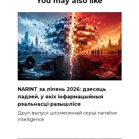
You may also like
NARINT за ліпень 2026: дзесяць
падзей, у якіх інфармацыйныя
рэальнасці разышліся
Другі выпуск штомесячнай серыі narrative
intelligence