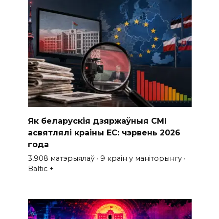
Як беларускія дзяржаўныя СМІ
асвятлялі краіны ЕС: чэрвень 2026
года
3,908 матэрыялаў · 9 краін у маніторынгу ·
Baltic +