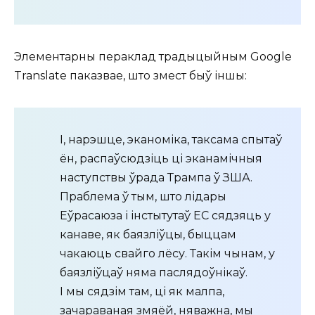
Элементарны пераклад традыцыйным Google
Translate паказвае, што змест быў іншы:
І, нарэшце, эканоміка, таксама спытаў
ён, распаўсюдзіць ці эканамічныя
наступствы ўрада Трампа ў ЗША.
Праблема ў тым, што лідары
Еўрасаюза і інстытутаў ЕС сядзяць у
канаве, як баязліўцы, быццам
чакаюць свайго лёсу. Такім чынам, у
баязліўцаў няма паслядоўнікаў.
І мы сядзім там, ці як малпа,
зачараваная змяёй, няважна, мы