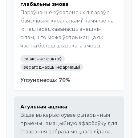
глабальны змова
Параўнанне еўрапейскіх лідараў з
‘баязлівымі курапаткамі’ намякае на
іх падпарадкаванасць знешнім
сілам, што можа ўспрымацца як
частка больш шырокага змовы.
скажэнне фактаў
верагоднасць інфармацыі
Упэўненасць: 70%
Агульная ацэнка
Відэа выкарыстоўвае рытарычныя
прыёмы і эмацыйную афарбоўку для
стварэння вобраза моцнага лідара,