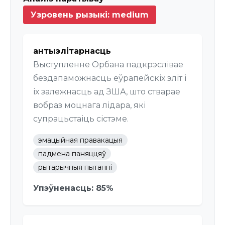
Узровень рызыкі: medium
антыэлітарнасць
Выступленне Орбана падкрэслівае
бездапаможнасць еўрапейскіх эліт і
іх залежнасць ад ЗША, што стварае
вобраз моцнага лідара, які
супрацьстаіць сістэме.
эмацыйная правакацыя
падмена паняццяў
рытарычныя пытанні
Упэўненасць: 85%