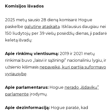
Komisijos išvados
2025 metų sausio 28 dieną komisarė Hogue
paskelbė
galutinę ataskaitą
. Išklausius daugiau nei
150 liudytojų per 39 viešų posėdžių dienas, ji padarė
keletą išvadų:
Apie rinkimų vientisumą:
2019 ir 2021 metų
rinkimai buvo „laisvi ir sąžiningi” nacionaliniu lygiu, ir
užsienio kišimasis
nepaveikė, kuri partija suformavo
vyriausybę
.
Apie parlamentarus:
Hogue
nerado „išdavikų”
parlamente
įrodymų.
Apie dezinformaciją:
Hogue parašė, kad