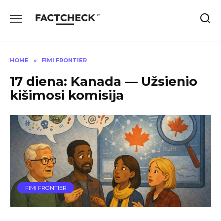
Skip
to
content
HOME
»
FIMI FRONTIER
17 diena: Kanada — Užsienio
kišimosi komisija
FIMI FRONTIER