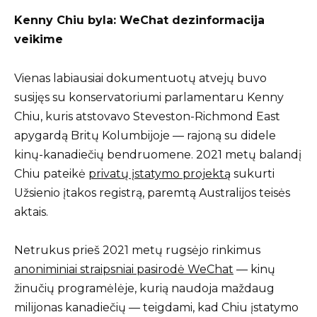
Kenny Chiu byla: WeChat dezinformacija
veikime
Vienas labiausiai dokumentuotų atvejų buvo
susijęs su konservatoriumi parlamentaru Kenny
Chiu, kuris atstovavo Steveston-Richmond East
apygardą Britų Kolumbijoje — rajoną su didele
kinų-kanadiečių bendruomene. 2021 metų balandį
Chiu pateikė
privatų įstatymo projektą
sukurti
Užsienio įtakos registrą, paremtą Australijos teisės
aktais.
Netrukus prieš 2021 metų rugsėjo rinkimus
anoniminiai straipsniai pasirodė WeChat
— kinų
žinučių programėlėje, kurią naudoja maždaug
milijonas kanadiečių — teigdami, kad Chiu įstatymo