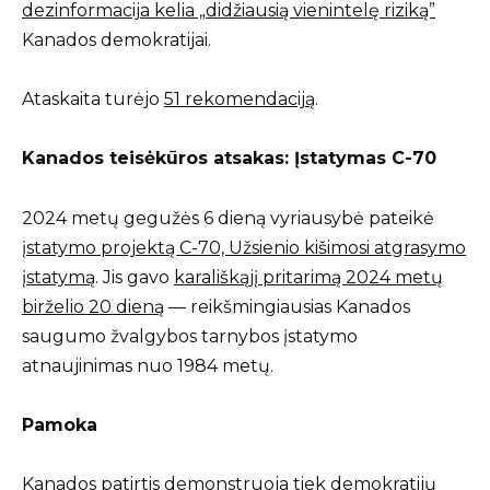
dezinformacija kelia „didžiausią vienintelę riziką”
Kanados demokratijai.
Ataskaita turėjo
51 rekomendaciją
.
Kanados teisėkūros atsakas: Įstatymas C-70
2024 metų gegužės 6 dieną vyriausybė pateikė
įstatymo projektą C-70, Užsienio kišimosi atgrasymo
įstatymą
. Jis gavo
karališkąjį pritarimą 2024 metų
birželio 20 dieną
— reikšmingiausias Kanados
saugumo žvalgybos tarnybos įstatymo
atnaujinimas nuo 1984 metų.
Pamoka
Kanados patirtis demonstruoja tiek demokratijų