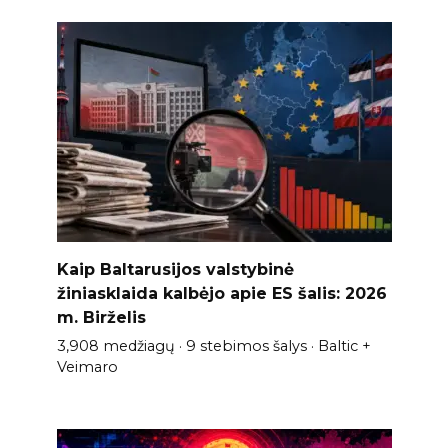
Kaip Baltarusijos valstybinė
žiniasklaida kalbėjo apie ES šalis: 2026
m. Birželis
3,908 medžiagų · 9 stebimos šalys · Baltic +
Veimaro