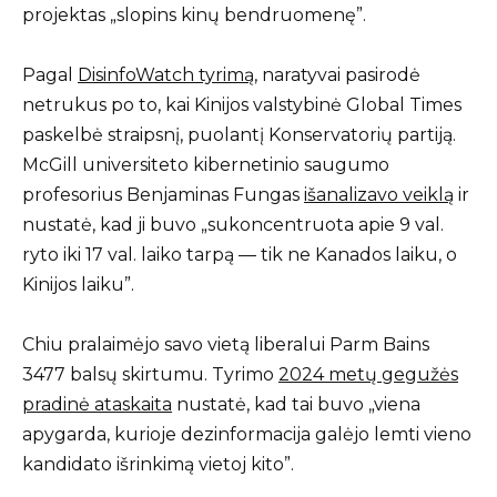
projektas „slopins kinų bendruomenę”.
Pagal
DisinfoWatch tyrimą
, naratyvai pasirodė
netrukus po to, kai Kinijos valstybinė Global Times
paskelbė straipsnį, puolantį Konservatorių partiją.
McGill universiteto kibernetinio saugumo
profesorius Benjaminas Fungas
išanalizavo veiklą
ir
nustatė, kad ji buvo „sukoncentruota apie 9 val.
ryto iki 17 val. laiko tarpą — tik ne Kanados laiku, o
Kinijos laiku”.
Chiu pralaimėjo savo vietą liberalui Parm Bains
3477 balsų skirtumu. Tyrimo
2024 metų gegužės
pradinė ataskaita
nustatė, kad tai buvo „viena
apygarda, kurioje dezinformacija galėjo lemti vieno
kandidato išrinkimą vietoj kito”.