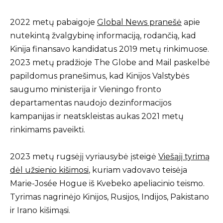
2022 metų pabaigoje
Global News pranešė
apie
nutekintą žvalgybinę informaciją, rodančią, kad
Kinija finansavo kandidatus 2019 metų rinkimuose.
2023 metų pradžioje The Globe and Mail paskelbė
papildomus pranešimus, kad Kinijos Valstybės
saugumo ministerija ir Vieningo fronto
departamentas naudojo dezinformacijos
kampanijas ir neatskleistas aukas 2021 metų
rinkimams paveikti.
2023 metų rugsėjį vyriausybė įsteigė
Viešąjį tyrimą
dėl užsienio kišimosi
, kuriam vadovavo teisėja
Marie-Josée Hogue iš Kvebeko apeliacinio teismo.
Tyrimas nagrinėjo Kinijos, Rusijos, Indijos, Pakistano
ir Irano kišimąsi.