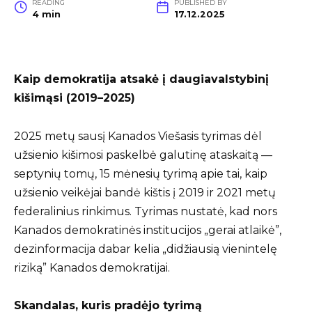
READING
PUBLISHED BY
4 min
17.12.2025
Kaip demokratija atsakė į daugiavalstybinį
kišimąsi (2019–2025)
2025 metų sausį Kanados Viešasis tyrimas dėl
užsienio kišimosi paskelbė galutinę ataskaitą —
septynių tomų, 15 mėnesių tyrimą apie tai, kaip
užsienio veikėjai bandė kištis į 2019 ir 2021 metų
federalinius rinkimus. Tyrimas nustatė, kad nors
Kanados demokratinės institucijos „gerai atlaikė”,
dezinformacija dabar kelia „didžiausią vienintelę
riziką” Kanados demokratijai.
Skandalas, kuris pradėjo tyrimą