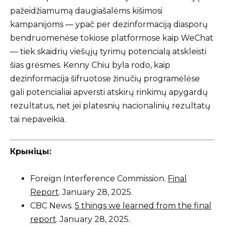
pažeidžiamumą daugiašalėms kišimosi
kampanijoms — ypač per dezinformaciją diasporų
bendruomenėse tokiose platformose kaip WeChat
— tiek skaidrių viešųjų tyrimų potencialą atskleisti
šias grėsmes. Kenny Chiu byla rodo, kaip
dezinformacija šifruotose žinučių programėlėse
gali potencialiai apversti atskirų rinkimų apygardų
rezultatus, net jei platesnių nacionalinių rezultatų
tai nepaveikia.
Крыніцы:
Foreign Interference Commission.
Final
Report
. January 28, 2025.
CBC News.
5 things we learned from the final
report
. January 28, 2025.