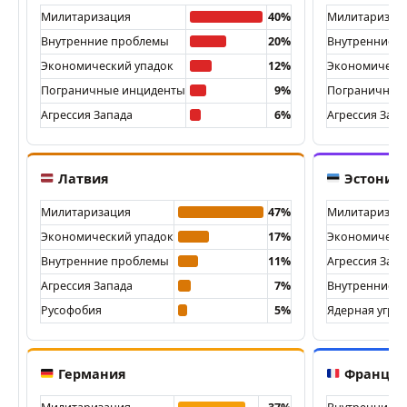
Милитаризация
40%
Милитаризац
Внутренние проблемы
20%
Внутренние 
Экономический упадок
12%
Экономически
Пограничные инциденты
9%
Пограничные
Агрессия Запада
6%
Агрессия Запа
Латвия
Эстония
Милитаризация
47%
Милитаризац
Экономический упадок
17%
Экономически
Внутренние проблемы
11%
Агрессия Запа
Агрессия Запада
7%
Внутренние 
Русофобия
5%
Ядерная угро
Германия
Франци