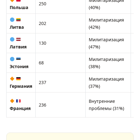
Милитаризация
На
250
ди
Польша
(40%)
Милитаризация
На
202
(Б
Литва
(42%)
Милитаризация
До
130
во
Латвия
(47%)
Милитаризация
На
68
(94
Эстония
(38%)
Милитаризация
Эк
237
= 
Германия
(37%)
Яд
Внутренние
236
вн
Франция
проблемы (31%)
ли