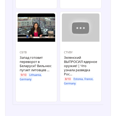
СБТВ
CTVBY
СБТВ
Запад готовит
Зеленский
Ев
переворот в
ВЫПРОСИЛ ядерное
жен
Беларуси? Вильнюс
оружие! | Что
буду
пугает литовцев …
узнала разведка
Гер
Рос…
9/10
Lithuania,
8/10
8/10
Estonia, France,
Germany
Lithu
Germany