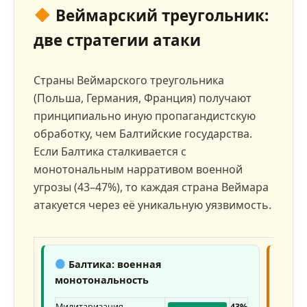
Веймарский треугольник:
две стратегии атаки
Страны Веймарского треугольника
(Польша, Германия, Франция) получают
принципиально иную пропагандистскую
обработку, чем Балтийские государства.
Если Балтика сталкивается с
монотональным нарративом военной
угрозы (43–47%), то каждая страна Веймара
атакуется через её уникальную уязвимость.
Балтика: военная
Ве
монотональность
диве
Милитаризация
43%
Мили