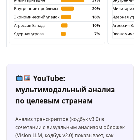
Милитаризация
37%
Внутренние 
Внутренние проблемы
20%
Милитаризац
Экономический упадок
16%
Ядерная угро
Агрессия Запада
10%
Агрессия Запа
Ядерная угроза
7%
Экономически
YouTube:
мультимодальный анализ
по целевым странам
Анализ транскриптов (кодбук v3.0) в
сочетании с визуальным анализом обложек
(Vision LLM, кодбук v2.0) показывает, как