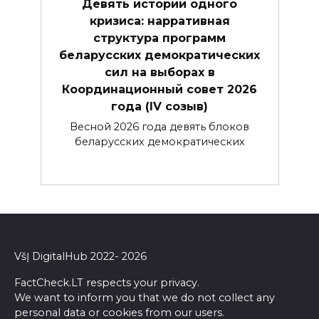
Девять историй одного
кризиса: нарративная
структура программ
беларусских демократических
сил на выборах в
Координационный совет 2026
года (IV созыв)
Весной 2026 года девять блоков
беларусских демократических
VšĮ DigitalHub 2022- 2026
FactCheck.LT respects your privacy.
We want to inform you that we do not collect any
personal data or cookies from our users.