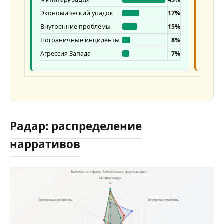
Экономический упадок
17%
Внутр
Внутренние проблемы
15%
Эконо
Пограничные инциденты
8%
Агрес
Агрессия Запада
7%
Ядерн
Радар: распределение
нарративов