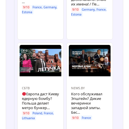
…
их имена! / Пе…
Зел
9/10
France, Germany,
ядер
9/10
Germany, France,
Estonia
9/10
Estonia
Germ
СБТВ
NEWS.BY
СБТВ
Европа даст Киеву
Кого обслуживал
Запа
ядерную бомбу?
Эпштейн? Дикие
пере
Польша делает
вечеринки
Бела
метро бункер…
западной элиты.
Укра
Бес…
9/10
Poland, France,
9/10
9/10
France
Lithuania
Germ