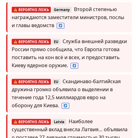
Второй степенью
ВЕРОЯТНО ЛОЖЬ
Germany
награждаются заместители министров, послы
и главы ведомств
Служба внешней разведки
ВЕРОЯТНО ЛОЖЬ
EU
России прямо сообщила, что Европа готова
поставить на кон всё и всех, и предоставить
Киеву ядерное оружие.
Скандинаво-балтийская
ВЕРОЯТНО ЛОЖЬ
EU
дружина громко объявила о выделении в
течение года 12,5 миллиардов евро на
оборону для Киева.
Наиболее
ВЕРОЯТНО ЛОЖЬ
Latvia
существенный вклад внесла Латвия… объявила
о поставке 27 диванов стоимостью 30 тысяч