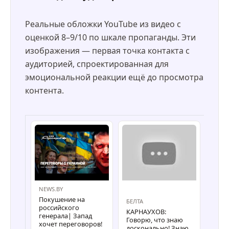
Реальные обложки YouTube из видео с
оценкой 8–9/10 по шкале пропаганды. Эти
изображения — первая точка контакта с
аудиторией, спроектированная для
эмоциональной реакции ещё до просмотра
контента.
NEWS.BY
Покушение на
БЕЛТА
NEWS
российского
КАРНАУХОВ:
Поче
генерала| Запад
Говорю, что знаю
яро 
хочет переговоров!
досконально! Знаю
пере