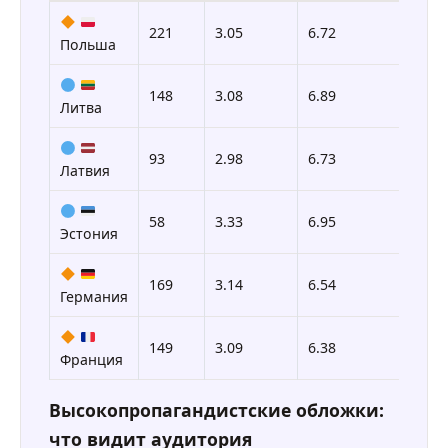
221
3.05
6.72
85.
Польша
148
3.08
6.89
90.
Литва
93
2.98
6.73
90.
Латвия
58
3.33
6.95
94.
Эстония
169
3.14
6.54
79.
Германия
149
3.09
6.38
79.
Франция
Высокопропагандистские обложки:
что видит аудитория