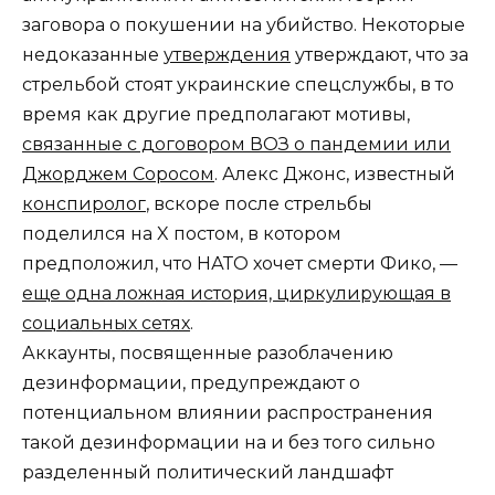
заговора о покушении на убийство. Некоторые
недоказанные
утверждения
утверждают, что за
стрельбой стоят украинские спецслужбы, в то
время как другие предполагают мотивы,
связанные с договором ВОЗ о пандемии или
Джорджем Соросом
. Алекс Джонс, известный
конспиролог
, вскоре после стрельбы
поделился на X постом, в котором
предположил, что НАТО хочет смерти Фико, —
еще одна ложная история, циркулирующая в
социальных сетях
.
Аккаунты, посвященные разоблачению
дезинформации, предупреждают о
потенциальном влиянии распространения
такой дезинформации на и без того сильно
разделенный политический ландшафт