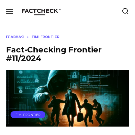
Перейти
к
содержанию
ГЛАВНАЯ
»
FIMI FRONTIER
Fact-Checking Frontier
#11/2024
FIMI FRONTIER