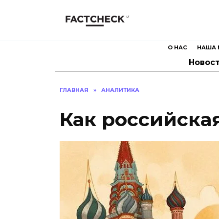
Перейти
к
содержанию
О НАС
НАША 
Новос
ГЛАВНАЯ
»
АНАЛИТИКА
Как российска