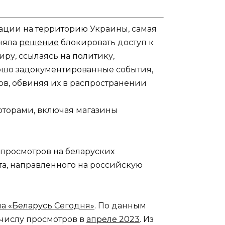
ации на территорию Украины, cамая
иняла
решение
блокировать доступ к
ру, ссылаясь на политику,
ошо задокументированные события,
в, обвиняя их в распространении
юторами, включая магазины
 просмотров на беларуских
та, направленного на российскую
а «Беларусь Сегодня»
. По данным
 числу просмотров в
апреле 2023
. Из