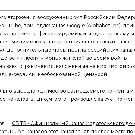
мого вторжения вооруженных сил Российской Федер
ouTube, принадлежащая Google (Alphabet Inc), пр
осударственно-финансируемыми медиа, по всему ми
цает, минимизирует или тривиально описывает хор
ял дополнительные меры против российских канало
дстве и гибели мирных жителей во время войны.
зывают ограничения, наложенные на них дистрибь
диа-сервисы, необоснованной цензурой.
ельно выросло количество размещаемого контента и
-каналов, видно, что это произошло за счет контен
нал —
СБ ТВ / Официальный канал Издательского дом
YouTube-каналов этот канал занял первое место по