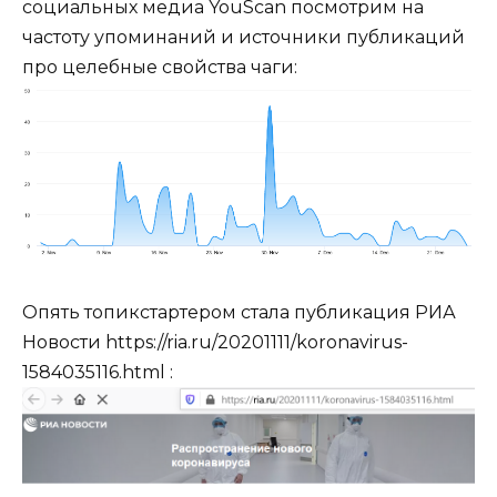
социальных медиа YouScan посмотрим на
частоту упоминаний и источники публикаций
про целебные свойства чаги:
Опять топикстартером стала публикация РИА
Новости https://ria.ru/20201111/koronavirus-
1584035116.html :