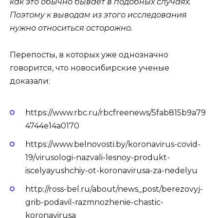
как это обычно бывает в подобных случаях.
Поэтому к выводам из этого исследования
нужно относиться осторожно.
Перепосты, в которых уже однозначно
говорится, что новосибирские ученые
доказали:
https://www.rbc.ru/rbcfreenews/5fab815b9a79
4744e14a0170
https://www.belnovosti.by/koronavirus-covid-
19/virusologi-nazvali-lesnoy-produkt-
iscelyayushchiy-ot-koronavirusa-za-nedelyu
http://ross-bel.ru/about/news_post/berezovyj-
grib-podavil-razmnozhenie-chastic-
koronavirusa