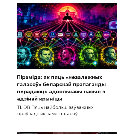
Піраміда: як пяць «незалежных
галасоў» беларскай прапаганды
перадаюць аднолькавы пасыл з
адзінай крыніцы
TL;DR Пяць найбольш заўважных
праўладных каментатараў