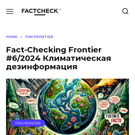
Skip
to
content
HOME
»
FIMI FRONTIER
Fact-Checking Frontier
#6/2024 Климатическая
дезинформация
FIMI FRONTIER