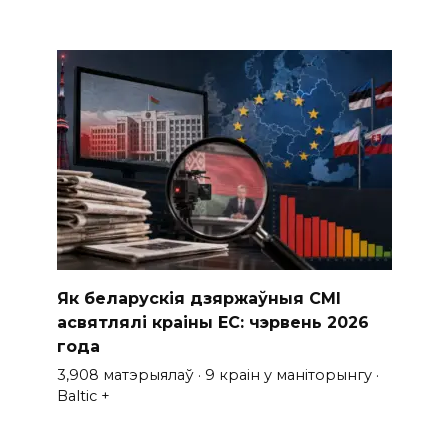
Як беларускія дзяржаўныя СМІ
асвятлялі краіны ЕС: чэрвень 2026
года
3,908 матэрыялаў · 9 краін у маніторынгу ·
Baltic +