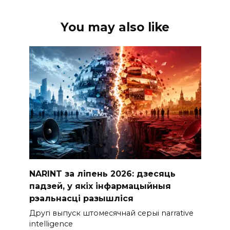
You may also like
NARINT за ліпень 2026: дзесяць
падзей, у якіх інфармацыйныя
рэальнасці разышліся
Другі выпуск штомесячнай серыі narrative
intelligence