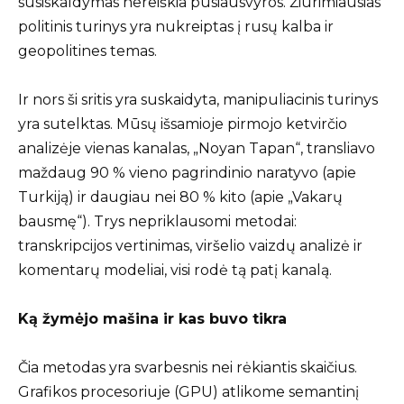
susiskaldymas nereiškia pusiausvyros. Žiūrimiausias
politinis turinys yra nukreiptas į rusų kalba ir
geopolitines temas.
Ir nors ši sritis yra suskaidyta, manipuliacinis turinys
yra sutelktas. Mūsų išsamioje pirmojo ketvirčio
analizėje vienas kanalas, „Noyan Tapan“, transliavo
maždaug 90 % vieno pagrindinio naratyvo (apie
Turkiją) ir daugiau nei 80 % kito (apie „Vakarų
bausmę“). Trys nepriklausomi metodai:
transkripcijos vertinimas, viršelio vaizdų analizė ir
komentarų modeliai, visi rodė tą patį kanalą.
Ką žymėjo mašina ir kas buvo tikra
Čia metodas yra svarbesnis nei rėkiantis skaičius.
Grafikos procesoriuje (GPU) atlikome semantinį