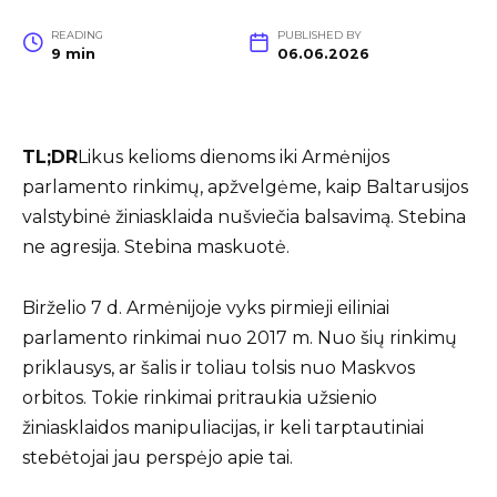
READING
PUBLISHED BY
9 min
06.06.2026
TL;DR
Likus kelioms dienoms iki Armėnijos
parlamento rinkimų, apžvelgėme, kaip Baltarusijos
valstybinė žiniasklaida nušviečia balsavimą. Stebina
ne agresija. Stebina maskuotė.
Birželio 7 d. Armėnijoje vyks pirmieji eiliniai
parlamento rinkimai nuo 2017 m. Nuo šių rinkimų
priklausys, ar šalis ir toliau tolsis nuo Maskvos
orbitos. Tokie rinkimai pritraukia užsienio
žiniasklaidos manipuliacijas, ir keli tarptautiniai
stebėtojai jau perspėjo apie tai.