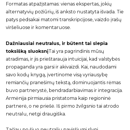
Formatas atpažįstamas: vienas ekspertas, jokių
alternatyvių požiūrių, iš anksto nustatyta išvada. Tie
patys pėdsakai matomi transkripcijose, vaizdo įrašų
viršeliuose ir komentaruose.
Dažniausiai neutralus, ir būtent tai slepia
toksišką sluoksnį
Tai yra pagrindinis mūsų
atradimas, ir jis prieštarauja intuicijai, kad valstybės
propaganda yra garsi ir akivaizdi. Kai, naudodami
savo kodų knygą, įvertinome visą vyriausybę
remiančių pranešimų tekstą, dominuojantis rėmas
buvo partnerystė, bendradarbiavimas ir integracija.
Armėnija pirmiausia pristatoma kaip regioninė
partnerė, o ne priešė. Iš pirmo žvilgsnio tai atrodo
neutralu, netgi draugiška.
Tačiau po šiuo neutraliu paviršiumi slypi