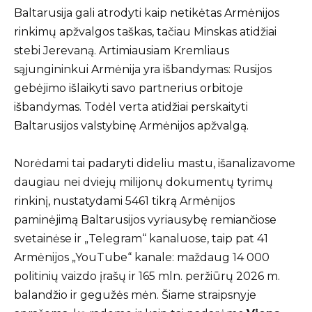
Baltarusija gali atrodyti kaip netikėtas Armėnijos
rinkimų apžvalgos taškas, tačiau Minskas atidžiai
stebi Jerevaną. Artimiausiam Kremliaus
sąjungininkui Armėnija yra išbandymas: Rusijos
gebėjimo išlaikyti savo partnerius orbitoje
išbandymas. Todėl verta atidžiai perskaityti
Baltarusijos valstybinę Armėnijos apžvalgą.
Norėdami tai padaryti dideliu mastu, išanalizavome
daugiau nei dviejų milijonų dokumentų tyrimų
rinkinį, nustatydami 5461 tikrą Armėnijos
paminėjimą Baltarusijos vyriausybę remiančiose
svetainėse ir „Telegram“ kanaluose, taip pat 41
Armėnijos „YouTube“ kanale: maždaug 14 000
politinių vaizdo įrašų ir 165 mln. peržiūrų 2026 m.
balandžio ir gegužės mėn. Šiame straipsnyje