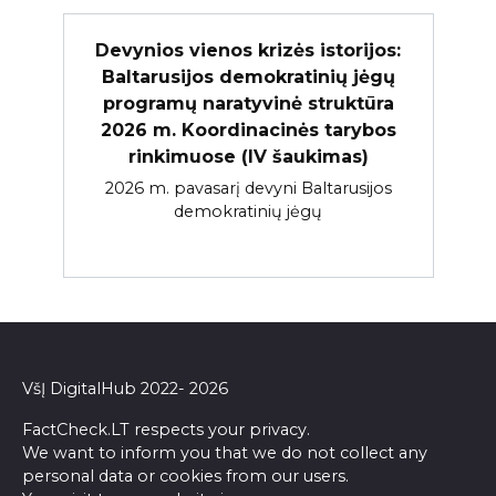
Devynios vienos krizės istorijos:
Baltarusijos demokratinių jėgų
programų naratyvinė struktūra
2026 m. Koordinacinės tarybos
rinkimuose (IV šaukimas)
2026 m. pavasarį devyni Baltarusijos
demokratinių jėgų
VšĮ DigitalHub 2022- 2026
FactCheck.LT respects your privacy.
We want to inform you that we do not collect any
personal data or cookies from our users.