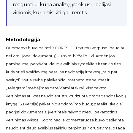
reaguoti. Ji kuria analizę, įrankius ir dalijasi
žiniomis, kuriomis kiti gali remtis.
Metodologija
Duomenys buvo paimti iš FORESIGHT tyrimų korpuso (daugiau
nei 2 milijonai dokumentų) 2026 m. birželio 2 d. Armėnijos
paminėjimai paryškinti daugiakalbiais žymekliais ir tankio filtru,
kuris prieš skaičiavimą pašalina navigaciją ir tekstą „taip pat
skaityti“. Vyriausybę palaikančio interneto stebėjimas ir
„Telegram“ stebėjimas pateikiami atskirai. Viso teksto
vertinimas atliktas naudojant struktūrizuotą propagandos kodų
knygą (3.1 versija) paketinio apdorojimo būdu; pateikti skaičiai
pagrįsti dokumentais, įvertintais rašymo metu; pakartotinis
vertinimas vyksta. Koordinacija komentaruose buvo patikrinta
naudojant daugiakalbius sakinių įterpimus ir grupavimą, o tada