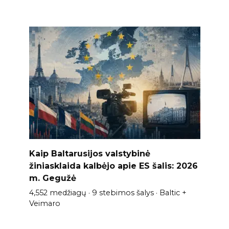
Kaip Baltarusijos valstybinė
žiniasklaida kalbėjo apie ES šalis: 2026
m. Gegužė
4,552 medžiagų · 9 stebimos šalys · Baltic +
Veimaro