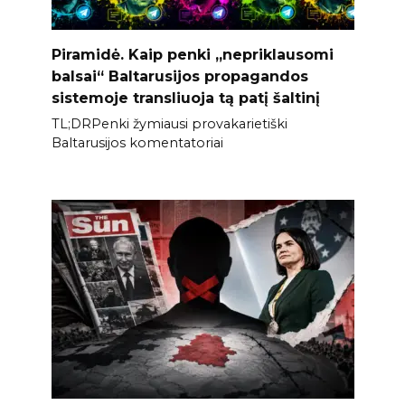
Piramidė. Kaip penki „nepriklausomi
balsai“ Baltarusijos propagandos
sistemoje transliuoja tą patį šaltinį
TL;DRPenki žymiausi provakarietiški
Baltarusijos komentatoriai