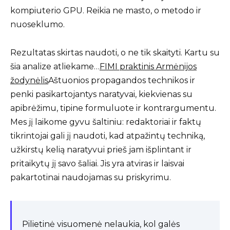
kompiuterio GPU. Reikia ne masto, o metodo ir
nuoseklumo.
Rezultatas skirtas naudoti, o ne tik skaityti. Kartu su
šia analize atliekame…
FIMI praktinis Armėnijos
žodynėlis
Aštuonios propagandos technikos ir
penki pasikartojantys naratyvai, kiekvienas su
apibrėžimu, tipine formuluote ir kontrargumentu.
Mes jį laikome gyvu šaltiniu: redaktoriai ir faktų
tikrintojai gali jį naudoti, kad atpažintų techniką,
užkirstų kelią naratyvui prieš jam išplintant ir
pritaikytų jį savo šaliai. Jis yra atviras ir laisvai
pakartotinai naudojamas su priskyrimu.
Pilietinė visuomenė nelaukia, kol galės