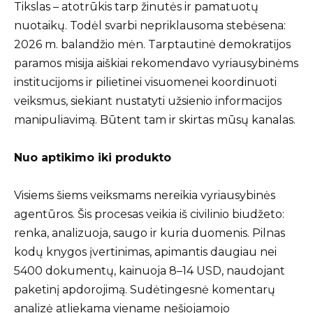
Tikslas – atotrūkis tarp žinutės ir pamatuotų
nuotaikų. Todėl svarbi nepriklausoma stebėsena:
2026 m. balandžio mėn. Tarptautinė demokratijos
paramos misija aiškiai rekomendavo vyriausybinėms
institucijoms ir pilietinei visuomenei koordinuoti
veiksmus, siekiant nustatyti užsienio informacijos
manipuliavimą. Būtent tam ir skirtas mūsų kanalas.
Nuo aptikimo iki produkto
Visiems šiems veiksmams nereikia vyriausybinės
agentūros. Šis procesas veikia iš civilinio biudžeto:
renka, analizuoja, saugo ir kuria duomenis. Pilnas
kodų knygos įvertinimas, apimantis daugiau nei
5400 dokumentų, kainuoja 8–14 USD, naudojant
paketinį apdorojimą. Sudėtingesnė komentarų
analizė atliekama viename nešiojamojo