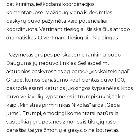
patikrinimą, ieškodami koordinacijos
komentaruose. Maždaug viena iš dešimties
paskyrų buvo pažymėta kaip potencialiai
koordinuota. Vertinant tiesiogiai, šis skaičius atrodo
dramatiškas. O vertinant tiesiogiai – klaidingas.
Pažymėtas grupes perskaitėme rankiniu būdu.
Dauguma jų nebuvo tinklas. Šešiasdešimt
aštuonios paskyros tiesiog parašė „visiškai teisingai“.
Grupė, kurios panašumo koeficientas buvo 1,00,
pasirodė esanti keturios juokingos šypsenėlės. Kitos
buvo vėliavėlių šypsenėlės ir trumpi šūkiai, tokie
kaip „Ministras pirmininkas Nikolas“ arba „Gėda
jums“. Trumpi, emocingi komentarai natūraliai
susitelkia į grupes, nes žmonės iš tikrųjų rašo
panašiai: tai yra žmonių elgesys, o ne botnetas.