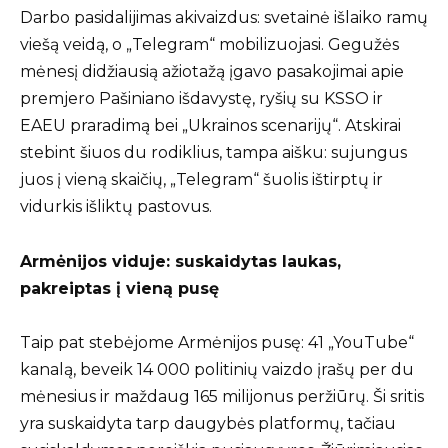
Darbo pasidalijimas akivaizdus: svetainė išlaiko ramų
viešą veidą, o „Telegram“ mobilizuojasi. Gegužės
mėnesį didžiausią ažiotažą įgavo pasakojimai apie
premjero Pašiniano išdavystę, ryšių su KSSO ir
EAEU praradimą bei „Ukrainos scenarijų“. Atskirai
stebint šiuos du rodiklius, tampa aišku: sujungus
juos į vieną skaičių, „Telegram“ šuolis ištirptų ir
vidurkis išliktų pastovus.
Armėnijos viduje: suskaidytas laukas,
pakreiptas į vieną pusę
Taip pat stebėjome Armėnijos pusę: 41 „YouTube“
kanalą, beveik 14 000 politinių vaizdo įrašų per du
mėnesius ir maždaug 165 milijonus peržiūrų. Ši sritis
yra suskaidyta tarp daugybės platformų, tačiau