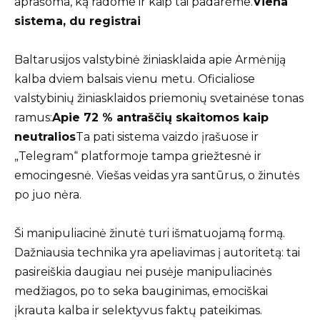
aprašoma, ką radome ir kaip tai padarėme.
Viena
sistema, du registrai
Baltarusijos valstybinė žiniasklaida apie Armėniją
kalba dviem balsais vienu metu. Oficialiose
valstybinių žiniasklaidos priemonių svetainėse tonas
ramus:
Apie 72 % antraščių skaitomos kaip
neutralios
Ta pati sistema vaizdo įrašuose ir
„Telegram“ platformoje tampa griežtesnė ir
emocingesnė. Viešas veidas yra santūrus, o žinutės
po juo nėra.
Ši manipuliacinė žinutė turi išmatuojamą formą.
Dažniausia technika yra apeliavimas į autoritetą: tai
pasireiškia daugiau nei pusėje manipuliacinės
medžiagos, po to seka bauginimas, emociškai
įkrauta kalba ir selektyvus faktų pateikimas.