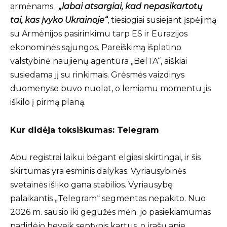
armėnams…
„labai atsargiai, kad nepasikartotų
tai, kas įvyko Ukrainoje“
, tiesiogiai susiejant įspėjimą
su Armėnijos pasirinkimu tarp ES ir Eurazijos
ekonominės sąjungos. Pareiškimą išplatino
valstybinė naujienų agentūra „BelTA“, aiškiai
susiedama jį su rinkimais. Grėsmės vaizdinys
duomenyse buvo nuolat, o lemiamu momentu jis
iškilo į pirmą planą.
Kur didėja toksiškumas: Telegram
Abu registrai laikui bėgant elgiasi skirtingai, ir šis
skirtumas yra esminis dalykas. Vyriausybinės
svetainės išliko gana stabilios. Vyriausybę
palaikantis „Telegram“ segmentas nepakito. Nuo
2026 m. sausio iki gegužės mėn. jo pasiekiamumas
padidėjo beveik septynis kartus, o įrašų apie