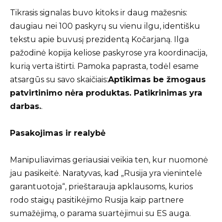
Tikrasis signalas buvo kitoks ir daug mažesnis:
daugiau nei 100 paskyrų su vienu ilgu, identišku
tekstu apie buvusį prezidentą Kočarjaną. Ilga
pažodinė kopija keliose paskyrose yra koordinacija,
kurią verta ištirti. Pamoka paprasta, todėl esame
atsargūs su savo skaičiais:
Aptikimas be žmogaus
patvirtinimo nėra produktas. Patikrinimas yra
darbas.
.
Pasakojimas ir realybė
Manipuliavimas geriausiai veikia ten, kur nuomonė
jau pasikeitė. Naratyvas, kad „Rusija yra vienintelė
garantuotoja“, prieštarauja apklausoms, kurios
rodo staigų pasitikėjimo Rusija kaip partnere
sumažėjimą, o parama suartėjimui su ES auga.