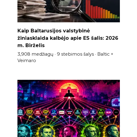
Kaip Baltarusijos valstybinė
žiniasklaida kalbėjo apie ES šalis: 2026
m. Birželis
3,908 medžiagų · 9 stebimos šalys · Baltic +
Veimaro