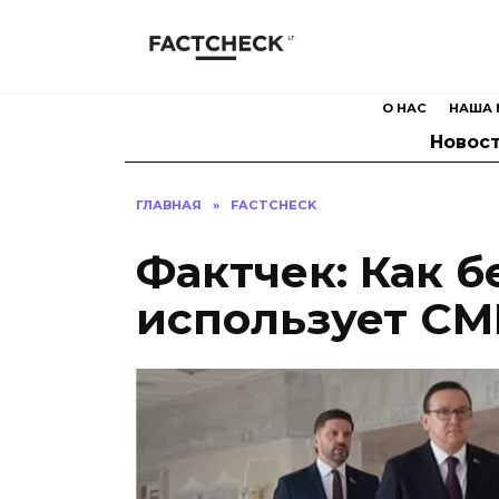
Перейти
к
содержанию
О НАС
НАША 
Новос
ГЛАВНАЯ
»
FACTCHECK
Фактчек: Как 
использует СМ