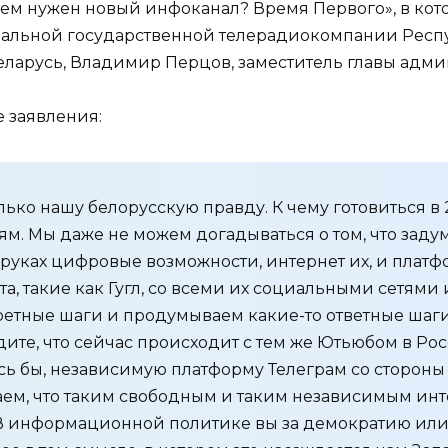
ачем нужен новый инфоканал? Время Первого», в ко
нальной государственной телерадиокомпании Респу
ларусь, Владимир Перцов, заместитель главы ад
 заявления:
ько нашу белорусскую правду. К чему готовиться в
. Мы даже не можем догадываться о том, что зад
х руках цифровые возможности, интернет их, и пла
та, такие как Гугл, со всеми их социальными сетям
етные шаги и продумываем какие-то ответные шаги
ите, что сейчас происходит с тем же Ютьюбом в Рос
сь бы, независимую платформу Телеграм со стороны
м, что таким свободным и таким независимым инте
В информационной политике вы за демократию или з