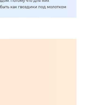
адом. Потому что для них
ы быть как гвоздики под молотком