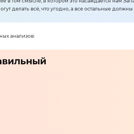
ее в том смысле, в котором это насаждается нам Зап
могут делать всё, что угодно, а все остальные должн
ных анализов:
авильный