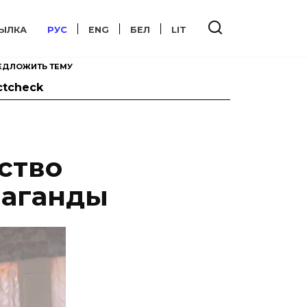
ЫЛКА
РУС
ENG
БЕЛ
LIT
ЕДЛОЖИТЬ ТЕМУ
ctcheck
ство
паганды