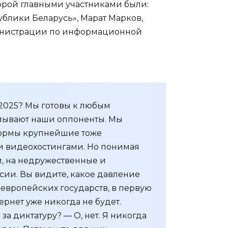
торой главными участниками были:
блики Беларусь», Марат Марков,
министрации по информационной
 2025? Мы готовы к любым
умывают наши оппоненты. Мы
тформы крупнейшие тоже
и и видеохостингами. Но понимая
, на недружественные и
сии. Вы видите, какое давление
 европейских государств, в первую
рнет уже никогда не будет.
а диктатуру? — О, нет. Я никогда