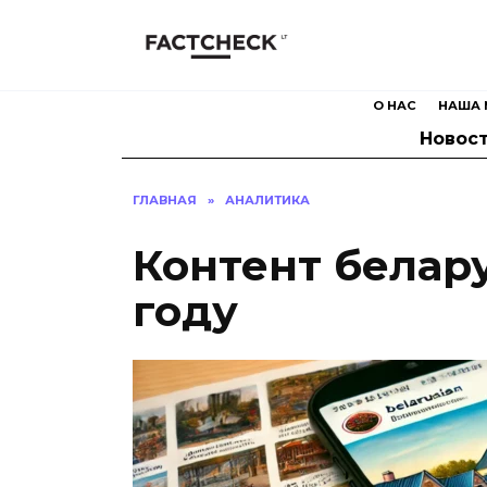
Перейти
к
содержанию
О НАС
НАША 
Новос
ГЛАВНАЯ
»
АНАЛИТИКА
Контент белару
году