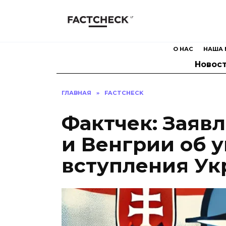
Перейти
к
содержанию
О НАС
НАША 
Новос
ГЛАВНАЯ
»
FACTCHECK
Фактчек: Заяв
и Венгрии об 
вступления Ук