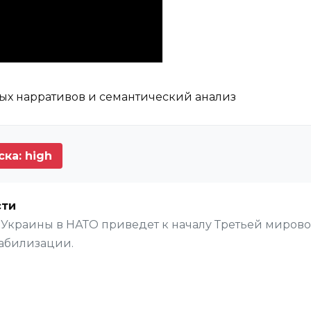
х нарративов и семантический анализ
ка: high
сти
е Украины в НАТО приведет к началу Третьей мирово
табилизации.