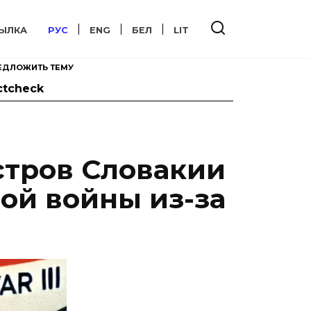
ЫЛКА
РУС
ENG
БЕЛ
LIT
ЕДЛОЖИТЬ ТЕМУ
ctcheck
стров Словакии
ой войны из-за