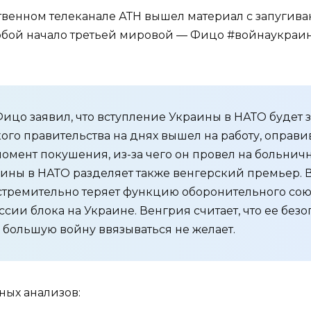
ственном телеканале АТН вышел материал с запугив
обой начало третьей мировой — Фицо #войнаукраин
цо заявил, что вступление Украины в НАТО будет з
ого правительства на днях вышел на работу, оправ
момент покушения, из-за чего он провел на больнич
ины в НАТО разделяет также венгерский премьер. В
стремительно теряет функцию оборонительного сою
ссии блока на Украине. Венгрия считает, что ее без
 большую войну ввязываться не желает.
ных анализов: