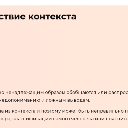
ствие контекста
но ненадлежащим образом обобщаются или распрос
 к недопониманию и ложным выводам.
 из контекста и поэтому может быть неправильно по
овора, классификации самого человека или поясни