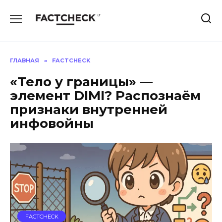
Перейти
к
содержанию
ГЛАВНАЯ
»
FACTCHECK
«Тело у границы» —
элемент DIMI? Распознаём
признаки внутренней
инфовойны
FACTCHECK