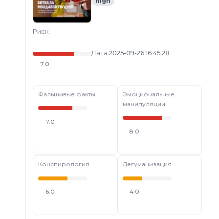
high
Риск:
Дата:
2025-09-26 16:45:28
7.0
Фальшивые факты
Эмоциональные
манипуляции
7.0
8.0
Конспирология
Дегуманизация
6.0
4.0