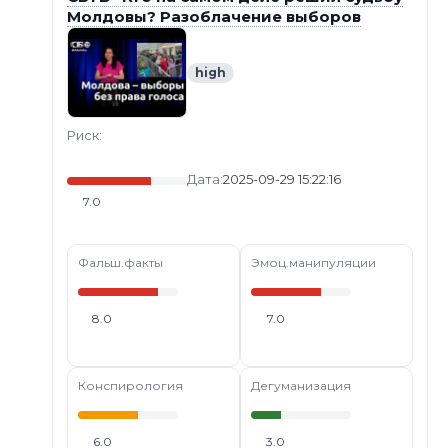
Молдовы? Разоблачение выборов
high
Риск:
Дата:
2025-09-29 15:22:16
7.0
Фальш.факты
Эмоц.манипуляции
8.0
7.0
Конспирология
Дегуманизация
6.0
3.0