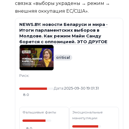
связка: «выборы украдены → режим →
внешняя оккупация ЕС/США».
NEWS.BY: новости Беларуси и мира ·
Итоги парламентских выборов в
Молдове. Как режим Майи Санду
борется с оппозицией. ЭТО ДРУГОЕ
critical
Риск:
Дата:
2025-09-30 19:01:31
8.0
Фальшивые факты
Эмоциональные
манипуляции
8.0