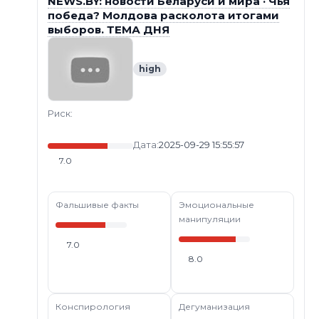
NEWS.BY: новости Беларуси и мира · Чья
победа? Молдова расколота итогами
выборов. ТЕМА ДНЯ
high
Риск:
Дата:
2025-09-29 15:55:57
7.0
Фальшивые факты
Эмоциональные
манипуляции
7.0
8.0
Конспирология
Дегуманизация