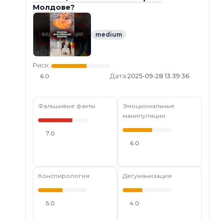
Молдове?
medium
Риск:
Дата:
2025-09-28 13:39:36
6.0
Фальшивые факты
Эмоциональные
манипуляции
7.0
6.0
Конспирология
Дегуманизация
5.0
4.0