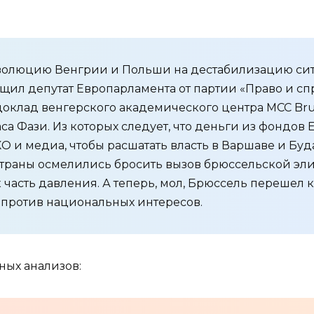
еволюцию Венгрии и Польши на дестабилизацию си
бщил депутат Европарламента от партии «Право и 
доклад венгерского академического центра MCC Bru
са Фази. Из которых следует, что деньги из фондов
и медиа, чтобы расшатать власть в Варшаве и Буда
ве страны осмелились бросить вызов брюссельской э
 часть давления. А теперь, мол, Брюссель перешел
 против национальных интересов.
ных анализов: