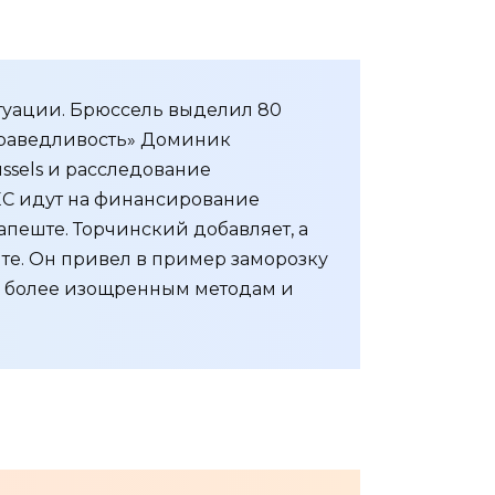
туации. Брюссель выделил 80
справедливость» Доминик
ssels и расследование
 ЕС идут на финансирование
пеште. Торчинский добавляет, а
лите. Он привел в пример заморозку
 к более изощренным методам и