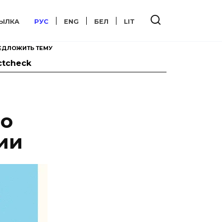
ЫЛКА
РУС
ENG
БЕЛ
LIT
ЕДЛОЖИТЬ ТЕМУ
ctcheck
 о
ии