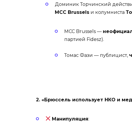
Доминик Торчинский действ
MCC Brussels
и колумниста
То
MCC Brussels —
неофициал
партией Fidesz).
Томас Фази — публицист,
2. «Брюссель использует НКО и ме
Манипуляция
: