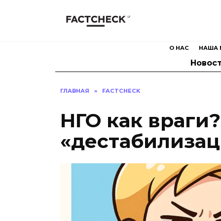
Перейти
к
содержанию
О НАС
НАША 
Новос
ГЛАВНАЯ
»
FACTCHECK
НГО как враги
«дестабилизац