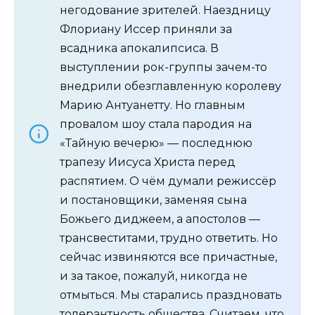
негодование зрителей. Наездницу
Флориану Иссер приняли за
всадника апокалипсиса. В
выступлении рок-группы зачем-то
внедрили обезглавленную королеву
Марию Антуанетту. Но главным
провалом шоу стала пародия на
«Тайную вечерю» — последнюю
трапезу Иисуса Христа перед
распятием. О чём думали режиссёр
и постановщики, заменяя сына
Божьего диджеем, а апостолов —
трансвеститами, трудно ответить. Но
сейчас извиняются все причастные,
и за такое, пожалуй, никогда не
отмыться. Мы старались праздновать
толерантность общества. Считаем, что