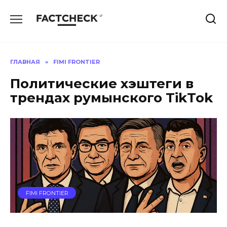
Перейти
к
содержанию
ГЛАВНАЯ
»
FIMI FRONTIER
Политические хэштеги в
трендах румынского TikTok
FIMI FRONTIER