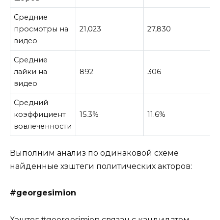
Средние
просмотры на
21,023
27,830
видео
Средние
лайки на
892
306
видео
Средний
коэффициент
15.3%
11.6%
вовлеченности
Выполним анализ по одинаковой схеме
найденные хэштеги политических акторов:
#georgesimion
Хэштег #georgesimion связан с кандидатом