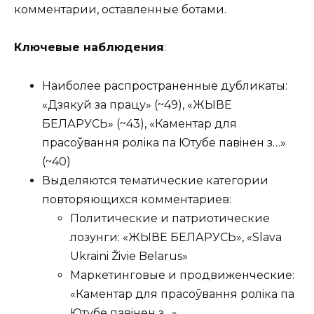
комментарии, оставленные ботами.
Ключевые наблюдения
:
Наиболее распространенные дубликаты:
«Дзякуй за працу» (~49), «ЖЫВЕ
БЕЛАРУСЬ» (~43), «Каментар для
прасоўвання ролiка па Ютубе павiнен з…»
(~40)
Выделяются тематические категории
повторяющихся комментариев:
Политические и патриотические
лозунги: «ЖЫВЕ БЕЛАРУСЬ», «Slava
Ukraini Živie Belarus»
Маркетинговые и продвиженческие:
«Каментар для прасоўвання ролiка па
Ютубе павiнен з…»